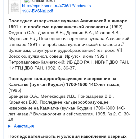
http://repo.kscnet.ru/4736/1/Vlodavets-
1937-BVS№2.pdf
Последнее извержение вулкана Авачинский в январе
1991 г. и проблема вулканической опасности
(1992)
Федотов С.А., Двигало В.Н., Дрознин В.А., Иванов В.В.,
Муравьев Я.Д. Последнее извержение вулкана Авачинский
в январе 1991 г. и проблема вулканической опасности //
Вулканизм, структуры и рудообразование: тез. докл. VII
Всесоюз. вулканол. совещ. Иркутск, июнь 1992 г.
Петропавловск-Камчатский: ИВ ДВО РАН, ИВГиГ ДВО РАН,
НИГТЦ ДВО РАН. 1992. С. 36-37.
Последнее кальдерообразующее извержение на
Камчатке (вулкан Ксудач) 1700-1800 14С-лет назад
(1995)
Брайцева О.А., Мелекесцев И.В., Пономарева В.В.,
Кирьянов В.Ю. Последнее кальдерообразующее
извержение на Камчатке (вулкан Ксудач) 1700-1800 14С-
лет назад // Вулканология и сейсмология. 1995. № 2. С. 30-
49.
Аннотация
Последовательность и условия накопления озерных