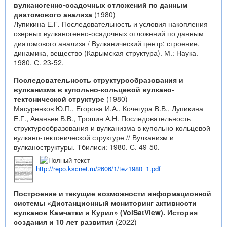
вулканогенно-осадочных отложений по данным
диатомового анализа
(1980)
Лупикина Е.Г. Последовательность и условия накопления
озерных вулканогенно-осадочных отложений по данным
диатомового анализа / Вулканический центр: строение,
динамика, вещество (Карымская структура). М.: Наука.
1980. С. 23-52.
Последовательность структурообразования и
вулканизма в купольно-кольцевой вулкано-
тектонической структуре
(1980)
Масуренков Ю.П., Егорова И.А., Кочегура В.В., Лупикина
Е.Г., Ананьев В.В., Трошин А.Н. Последовательность
структурообразования и вулканизма в купольно-кольцевой
вулкано-тектонической структуре // Вулканизм и
вулканоструктуры. Тбилиси: 1980. С. 49-50.
http://repo.kscnet.ru/2606/1/tez1980_1.pdf
Построение и текущие возможности информационной
системы «Дистанционный мониторинг активности
вулканов Камчатки и Курил» (VolSatView). История
создания и 10 лет развития
(2022)