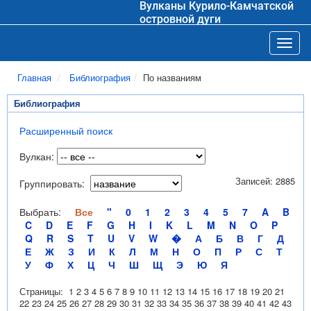
Вулканы Курило-Камчатской
островной дуги
Toggl
Главная
Библиография
По названиям
Библиография
Расширенный поиск
Вулкан:
Записей: 2885
Группировать:
Выбрать:
Все
"
0
1
2
3
4
5
7
A
B
C
D
E
F
G
H
I
K
L
M
N
O
P
Q
R
S
T
U
V
W
�
А
Б
В
Г
Д
Е
Ж
З
И
К
Л
М
Н
О
П
Р
С
Т
У
Ф
Х
Ц
Ч
Ш
Щ
Э
Ю
Я
Страницы:
1
2
3
4
5
6
7
8
9
10
11
12
13
14
15
16
17
18
19
20
21
22
23
24
25
26
27
28
29
30
31
32
33
34
35
36
37
38
39
40
41
42
43