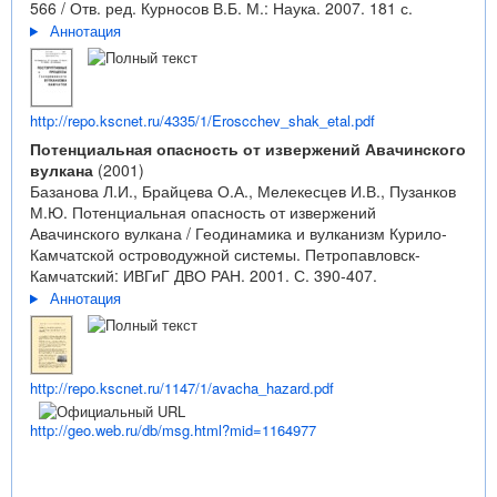
566 / Отв. ред. Курносов В.Б. М.: Наука. 2007. 181 с.
Аннотация
http://repo.kscnet.ru/4335/1/Eroscchev_shak_etal.pdf
Потенциальная опасность от извержений Авачинского
вулкана
(2001)
Базанова Л.И., Брайцева О.А., Мелекесцев И.В., Пузанков
М.Ю. Потенциальная опасность от извержений
Авачинского вулкана / Геодинамика и вулканизм Курило-
Камчатской островодужной системы. Петропавловск-
Камчатский: ИВГиГ ДВО РАН. 2001. С. 390-407.
Аннотация
http://repo.kscnet.ru/1147/1/avacha_hazard.pdf
http://geo.web.ru/db/msg.html?mid=1164977