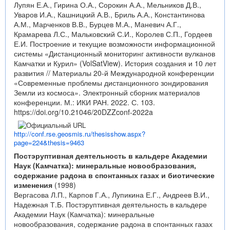
Лупян Е.А., Гирина О.А., Сорокин А.А., Мельников Д.В.,
Уваров И.А., Кашницкий А.В., Бриль А.А., Константинова
А.М., Марченков В.В., Бурцев М.А., Маневич А.Г.,
Крамарева Л.С., Мальковский С.И., Королев С.П., Гордеев
Е.И. Построение и текущие возможности информационной
системы «Дистанционный мониторинг активности вулканов
Камчатки и Курил» (VolSatView). История создания и 10 лет
развития // Материалы 20-й Международной конференции
«Современные проблемы дистанционного зондирования
Земли из космоса». Электронный сборник материалов
конференции. М.: ИКИ РАН. 2022. С. 103.
https://doi.org/10.21046/20DZZconf-2022a
http://conf.rse.geosmis.ru/thesisshow.aspx?
page=224&thesis=9463
Постэруптивная деятельность в кальдере Академии
Наук (Камчатка): минеральные новообразования,
содержание радона в спонтанных газах и биотические
изменения
(1998)
Вергасова Л.П., Карпов Г.А., Лупикина Е.Г., Андреев В.И.,
Надежная Т.Б. Постэруптивная деятельность в кальдере
Академии Наук (Камчатка): минеральные
новообразования, содержание радона в спонтанных газах