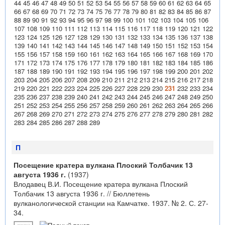
44
45
46
47
48
49
50
51
52
53
54
55
56
57
58
59
60
61
62
63
64
65
66
67
68
69
70
71
72
73
74
75
76
77
78
79
80
81
82
83
84
85
86
87
88
89
90
91
92
93
94
95
96
97
98
99
100
101
102
103
104
105
106
107
108
109
110
111
112
113
114
115
116
117
118
119
120
121
122
123
124
125
126
127
128
129
130
131
132
133
134
135
136
137
138
139
140
141
142
143
144
145
146
147
148
149
150
151
152
153
154
155
156
157
158
159
160
161
162
163
164
165
166
167
168
169
170
171
172
173
174
175
176
177
178
179
180
181
182
183
184
185
186
187
188
189
190
191
192
193
194
195
196
197
198
199
200
201
202
203
204
205
206
207
208
209
210
211
212
213
214
215
216
217
218
219
220
221
222
223
224
225
226
227
228
229
230
231
232
233
234
235
236
237
238
239
240
241
242
243
244
245
246
247
248
249
250
251
252
253
254
255
256
257
258
259
260
261
262
263
264
265
266
267
268
269
270
271
272
273
274
275
276
277
278
279
280
281
282
283
284
285
286
287
288
289
П
Посещение кратера вулкана Плоский Толбачик 13
августа 1936 г.
(1937)
Влодавец В.И. Посещение кратера вулкана Плоский
Толбачик 13 августа 1936 г. // Бюллетень
вулканологической станции на Камчатке. 1937. № 2. С. 27-
34.