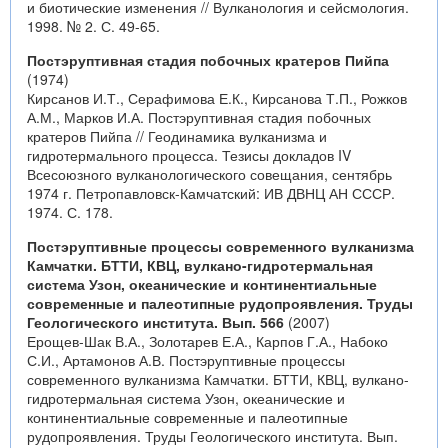
и биотические изменения // Вулканология и сейсмология.
1998. № 2. С. 49-65.
Постэруптивная стадия побочных кратеров Пийпа
(1974)
Кирсанов И.Т., Серафимова Е.К., Кирсанова Т.П., Рожков
А.М., Марков И.А. Постэруптивная стадия побочных
кратеров Пийпа // Геодинамика вулканизма и
гидротермального процесса. Тезисы докладов IV
Всесоюзного вулканологического совещания, сентябрь
1974 г. Петропавловск-Камчатский: ИВ ДВНЦ АН СССР.
1974. С. 178.
Постэруптивные процессы современного вулканизма
Камчатки. БТТИ, КВЦ, вулкано-гидротермальная
система Узон, океанические и континентиальные
современные и палеотипные рудопроявления. Труды
Геологического института. Вып. 566
(2007)
Ерощев-Шак В.А., Золотарев Е.А., Карпов Г.А., Набоко
С.И., Артамонов А.В. Постэруптивные процессы
современного вулканизма Камчатки. БТТИ, КВЦ, вулкано-
гидротермальная система Узон, океанические и
континентиальные современные и палеотипные
рудопроявления. Труды Геологического института. Вып.