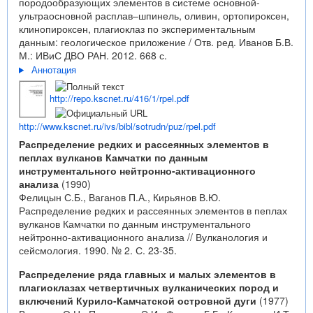
породообразующих элементов в системе основной-
ультраосновной расплав–шпинель, оливин, ортопироксен,
клинопироксен, плагиоклаз по экспериментальным
данным: геологическое приложение / Отв. ред. Иванов Б.В.
М.: ИВиС ДВО РАН. 2012. 668 с.
Аннотация
http://repo.kscnet.ru/416/1/rpel.pdf
http://www.kscnet.ru/ivs/bibl/sotrudn/puz/rpel.pdf
Распределение редких и рассеянных элементов в
пеплах вулканов Камчатки по данным
инструментального нейтронно-активационного
анализа
(1990)
Фелицын С.Б., Ваганов П.А., Кирьянов В.Ю.
Распределение редких и рассеянных элементов в пеплах
вулканов Камчатки по данным инструментального
нейтронно-активационного анализа // Вулканология и
сейсмология. 1990. № 2. С. 23-35.
Распределение ряда главных и малых элементов в
плагиоклазах четвертичных вулканических пород и
включений Курило-Камчатской островной дуги
(1977)