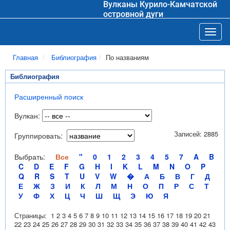
Вулканы Курило-Камчатской
островной дуги
Toggl
Главная
Библиография
По названиям
Библиография
Расширенный поиск
Вулкан:
Записей: 2885
Группировать:
Выбрать:
Все
"
0
1
2
3
4
5
7
A
B
C
D
E
F
G
H
I
K
L
M
N
O
P
Q
R
S
T
U
V
W
�
А
Б
В
Г
Д
Е
Ж
З
И
К
Л
М
Н
О
П
Р
С
Т
У
Ф
Х
Ц
Ч
Ш
Щ
Э
Ю
Я
Страницы:
1
2
3
4
5
6
7
8
9
10
11
12
13
14
15
16
17
18
19
20
21
22
23
24
25
26
27
28
29
30
31
32
33
34
35
36
37
38
39
40
41
42
43