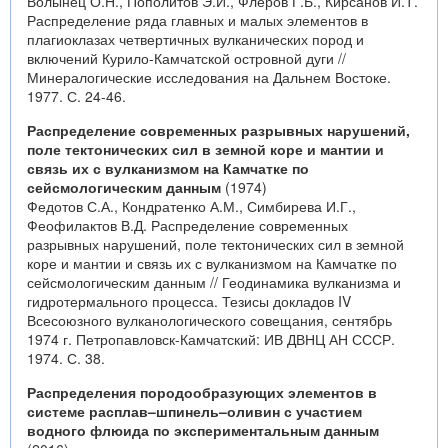
Волынец О.Н., Пополитов Э.И., Флеров Г.Б., Кирсанов И.Т.
Распределение ряда главных и малых элементов в
плагиоклазах четвертичных вулканических пород и
включений Курило-Камчатской островной дуги //
Минералогические исследования на Дальнем Востоке.
1977. С. 24-46.
Распределение современных разрывных нарушений,
поле тектонических сил в земной коре и мантии и
связь их с вулканизмом на Камчатке по
сейсмологическим данным
(1974)
Федотов С.А., Кондратенко А.М., Симбирева И.Г.,
Феофилактов В.Д. Распределение современных
разрывных нарушений, поле тектонических сил в земной
коре и мантии и связь их с вулканизмом на Камчатке по
сейсмологическим данным // Геодинамика вулканизма и
гидротермального процесса. Тезисы докладов IV
Всесоюзного вулканологического совещания, сентябрь
1974 г. Петропавловск-Камчатский: ИВ ДВНЦ АН СССР.
1974. С. 38.
Распределения породообразующих элементов в
системе расплав–шпинель–оливин с участием
водного флюида по экспериментальным данным