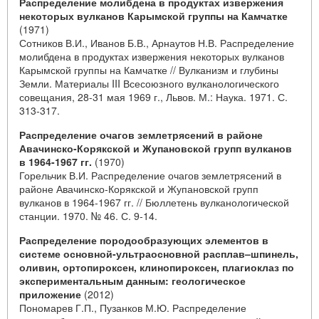
Распределение молибдена в продуктах извержения
некоторых вулканов Карымской группы на Камчатке
(1971)
Сотников В.И., Иванов Б.В., Арнаутов Н.В. Распределение
молибдена в продуктах извержения некоторых вулканов
Карымской группы на Камчатке // Вулканизм и глубины
Земли. Материалы III Всесоюзного вулканологического
совещания, 28-31 мая 1969 г., Львов. М.: Наука. 1971. С.
313-317.
Распределение очагов землетрясений в районе
Авачинско-Корякской и Жупановской групп вулканов
в 1964-1967 гг.
(1970)
Горельчик В.И. Распределение очагов землетрясений в
районе Авачинско-Корякской и Жупановской групп
вулканов в 1964-1967 гг. // Бюллетень вулканологической
станции. 1970. № 46. С. 9-14.
Распределение породообразующих элементов в
системе основной-ультраосновной расплав–шпинель,
оливин, ортопироксен, клинопироксен, плагиоклаз по
экспериментальным данным: геологическое
приложение
(2012)
Пономарев Г.П., Пузанков М.Ю. Распределение