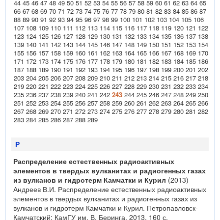
44
45
46
47
48
49
50
51
52
53
54
55
56
57
58
59
60
61
62
63
64
65
66
67
68
69
70
71
72
73
74
75
76
77
78
79
80
81
82
83
84
85
86
87
88
89
90
91
92
93
94
95
96
97
98
99
100
101
102
103
104
105
106
107
108
109
110
111
112
113
114
115
116
117
118
119
120
121
122
123
124
125
126
127
128
129
130
131
132
133
134
135
136
137
138
139
140
141
142
143
144
145
146
147
148
149
150
151
152
153
154
155
156
157
158
159
160
161
162
163
164
165
166
167
168
169
170
171
172
173
174
175
176
177
178
179
180
181
182
183
184
185
186
187
188
189
190
191
192
193
194
195
196
197
198
199
200
201
202
203
204
205
206
207
208
209
210
211
212
213
214
215
216
217
218
219
220
221
222
223
224
225
226
227
228
229
230
231
232
233
234
235
236
237
238
239
240
241
242
243
244
245
246
247
248
249
250
251
252
253
254
255
256
257
258
259
260
261
262
263
264
265
266
267
268
269
270
271
272
273
274
275
276
277
278
279
280
281
282
283
284
285
286
287
288
289
Р
Распределение естественных радиоактивных
элементов в твердых вулканитах и радиогенных газах
из вулканов и гидротерм Камчатки и Курил
(2013)
Андреев В.И. Распределение естественных радиоактивных
элементов в твердых вулканитах и радиогенных газах из
вулканов и гидротерм Камчатки и Курил. Петропавловск-
Камчатский: КамГУ им. В. Беринга. 2013. 160 с.