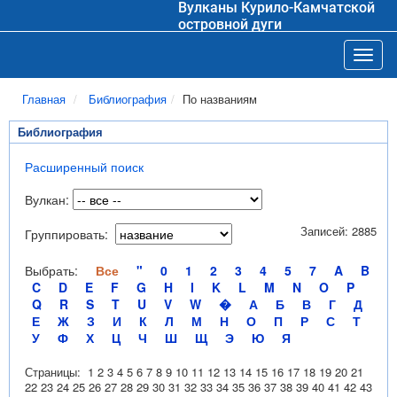
Вулканы Курило-Камчатской
островной дуги
Toggl
Главная
Библиография
По названиям
Библиография
Расширенный поиск
Вулкан:
Записей: 2885
Группировать:
Выбрать:
Все
"
0
1
2
3
4
5
7
A
B
C
D
E
F
G
H
I
K
L
M
N
O
P
Q
R
S
T
U
V
W
�
А
Б
В
Г
Д
Е
Ж
З
И
К
Л
М
Н
О
П
Р
С
Т
У
Ф
Х
Ц
Ч
Ш
Щ
Э
Ю
Я
Страницы:
1
2
3
4
5
6
7
8
9
10
11
12
13
14
15
16
17
18
19
20
21
22
23
24
25
26
27
28
29
30
31
32
33
34
35
36
37
38
39
40
41
42
43