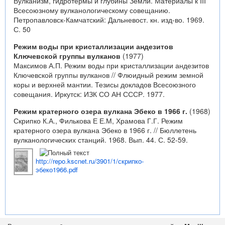
Вулканизм, гидротермы и глубины Земли. Материалы к III
Всесоюзному вулканологическому совещанию.
Петропавловск-Камчатский: Дальневост. кн. изд-во. 1969.
С. 50
Режим воды при кристаллизации андезитов
Ключевской группы вулканов
(1977)
Максимов А.П. Режим воды при кристаллизации андезитов
Ключевской группы вулканов // Флюидный режим земной
коры и верхней мантии. Тезисы докладов Всесоюзного
совещания. Иркутск: ИЗК СО АН СССР. 1977.
Режим кратерного озера вулкана Эбеко в 1966 г.
(1968)
Скрипко К.А., Филькова Е Е.М, Храмова Г.Г. Режим
кратерного озера вулкана Эбеко в 1966 г. // Бюллетень
вулканологических станций. 1968. Вып. 44. С. 52-59.
http://repo.kscnet.ru/3901/1/скрипко-
эбеко1966.pdf