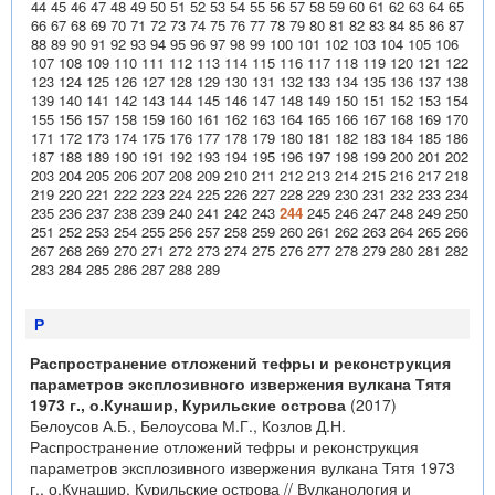
44
45
46
47
48
49
50
51
52
53
54
55
56
57
58
59
60
61
62
63
64
65
66
67
68
69
70
71
72
73
74
75
76
77
78
79
80
81
82
83
84
85
86
87
88
89
90
91
92
93
94
95
96
97
98
99
100
101
102
103
104
105
106
107
108
109
110
111
112
113
114
115
116
117
118
119
120
121
122
123
124
125
126
127
128
129
130
131
132
133
134
135
136
137
138
139
140
141
142
143
144
145
146
147
148
149
150
151
152
153
154
155
156
157
158
159
160
161
162
163
164
165
166
167
168
169
170
171
172
173
174
175
176
177
178
179
180
181
182
183
184
185
186
187
188
189
190
191
192
193
194
195
196
197
198
199
200
201
202
203
204
205
206
207
208
209
210
211
212
213
214
215
216
217
218
219
220
221
222
223
224
225
226
227
228
229
230
231
232
233
234
235
236
237
238
239
240
241
242
243
244
245
246
247
248
249
250
251
252
253
254
255
256
257
258
259
260
261
262
263
264
265
266
267
268
269
270
271
272
273
274
275
276
277
278
279
280
281
282
283
284
285
286
287
288
289
Р
Распространение отложений тефры и реконструкция
параметров эксплозивного извержения вулкана Тятя
1973 г., о.Кунашир, Курильские острова
(2017)
Белоусов А.Б., Белоусова М.Г., Козлов Д.Н.
Распространение отложений тефры и реконструкция
параметров эксплозивного извержения вулкана Тятя 1973
г., о.Кунашир, Курильские острова // Вулканология и