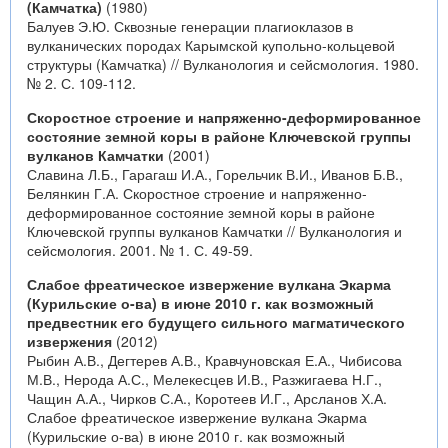
(Камчатка)
(1980)
Балуев Э.Ю. Сквозные генерации плагиоклазов в
вулканических породах Карымской купольно-кольцевой
структуры (Камчатка) // Вулканология и сейсмология. 1980.
№ 2. С. 109-112.
Скоростное строение и напряженно-деформированное
состояние земной коры в районе Ключевской группы
вулканов Камчатки
(2001)
Славина Л.Б., Гарагаш И.А., Горельчик В.И., Иванов Б.В.,
Белянкин Г.А. Скоростное строение и напряженно-
деформированное состояние земной коры в районе
Ключевской группы вулканов Камчатки // Вулканология и
сейсмология. 2001. № 1. С. 49-59.
Слабое фреатическое извержение вулкана Экарма
(Курильские о-ва) в июне 2010 г. как возможный
предвестник его будущего сильного магматического
извержения
(2012)
Рыбин А.В., Дегтерев А.В., Кравчуновская Е.А., Чибисова
М.В., Нерода А.С., Мелекесцев И.В., Разжигаева Н.Г.,
Чащин А.А., Чирков С.А., Коротеев И.Г., Арсланов Х.А.
Слабое фреатическое извержение вулкана Экарма
(Курильские о-ва) в июне 2010 г. как возможный