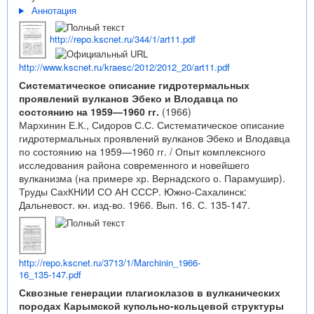
Аннотация
http://repo.kscnet.ru/344/1/art11.pdf
http://www.kscnet.ru/kraesc/2012/2012_20/art11.pdf
Систематическое описание гидротермальных
проявлений вулканов Эбеко и Влодавца по
состоянию на 1959—1960 гг.
(1966)
Мархинин Е.К., Сидоров С.С. Систематическое описание
гидротермальных проявлений вулканов Эбеко и Влодавца
по состоянию на 1959—1960 гг. / Опыт комплексного
исследования района современного и новейшего
вулканизма (на примере хр. Вернадского о. Парамушир).
Труды СахКНИИ СО АН СССР. Южно-Сахалинск:
Дальневост. кн. изд-во. 1966. Вып. 16. С. 135-147.
http://repo.kscnet.ru/3713/1/Marchinin_1966-
16_135-147.pdf
Сквозные генерации плагиоклазов в вулканических
породах Карымской купольно-кольцевой структуры