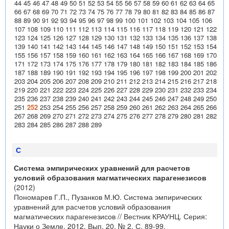
44
45
46
47
48
49
50
51
52
53
54
55
56
57
58
59
60
61
62
63
64
65
66
67
68
69
70
71
72
73
74
75
76
77
78
79
80
81
82
83
84
85
86
87
88
89
90
91
92
93
94
95
96
97
98
99
100
101
102
103
104
105
106
107
108
109
110
111
112
113
114
115
116
117
118
119
120
121
122
123
124
125
126
127
128
129
130
131
132
133
134
135
136
137
138
139
140
141
142
143
144
145
146
147
148
149
150
151
152
153
154
155
156
157
158
159
160
161
162
163
164
165
166
167
168
169
170
171
172
173
174
175
176
177
178
179
180
181
182
183
184
185
186
187
188
189
190
191
192
193
194
195
196
197
198
199
200
201
202
203
204
205
206
207
208
209
210
211
212
213
214
215
216
217
218
219
220
221
222
223
224
225
226
227
228
229
230
231
232
233
234
235
236
237
238
239
240
241
242
243
244
245
246
247
248
249
250
251
252
253
254
255
256
257
258
259
260
261
262
263
264
265
266
267
268
269
270
271
272
273
274
275
276
277
278
279
280
281
282
283
284
285
286
287
288
289
С
Система эмпирических уравнений для расчетов
условий образования магматических парагенезисов
(2012)
Пономарев Г.П., Пузанков М.Ю. Система эмпирических
уравнений для расчетов условий образования
магматических парагенезисов // Вестник КРАУНЦ. Серия:
Науки о Земле. 2012. Вып. 20. № 2. С. 89-99.