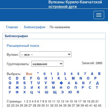
Вулканы Курило-Камчатской
островной дуги
Toggl
Главная
Библиография
По названиям
Библиография
Расширенный поиск
Вулкан:
Записей: 2885
Группировать:
Выбрать:
Все
"
0
1
2
3
4
5
7
A
B
C
D
E
F
G
H
I
K
L
M
N
O
P
Q
R
S
T
U
V
W
�
А
Б
В
Г
Д
Е
Ж
З
И
К
Л
М
Н
О
П
Р
С
Т
У
Ф
Х
Ц
Ч
Ш
Щ
Э
Ю
Я
Страницы:
1
2
3
4
5
6
7
8
9
10
11
12
13
14
15
16
17
18
19
20
21
22
23
24
25
26
27
28
29
30
31
32
33
34
35
36
37
38
39
40
41
42
43