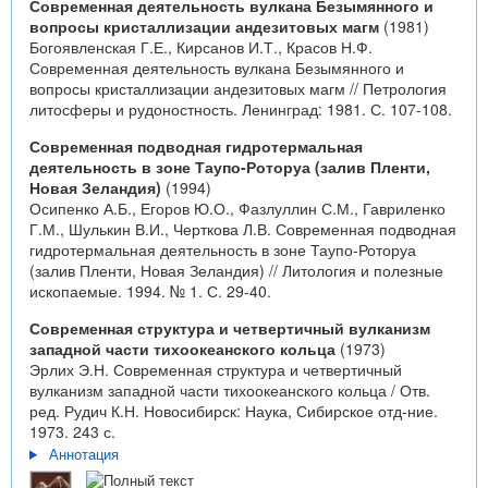
Современная деятельность вулкана Безымянного и
вопросы кристаллизации андезитовых магм
(1981)
Богоявленская Г.Е., Кирсанов И.Т., Красов Н.Ф.
Современная деятельность вулкана Безымянного и
вопросы кристаллизации андезитовых магм // Петрология
литосферы и рудоностность. Ленинград: 1981. С. 107-108.
Современная подводная гидротермальная
деятельность в зоне Таупо-Роторуа (залив Пленти,
Новая Зеландия)
(1994)
Осипенко А.Б., Егоров Ю.О., Фазлуллин С.М., Гавриленко
Г.М., Шулькин В.И., Черткова Л.В. Современная подводная
гидротермальная деятельность в зоне Таупо-Роторуа
(залив Пленти, Новая Зеландия) // Литология и полезные
ископаемые. 1994. № 1. С. 29-40.
Современная структура и четвертичный вулканизм
западной части тихоокеанского кольца
(1973)
Эрлих Э.Н. Современная структура и четвертичный
вулканизм западной части тихоокеанского кольца / Отв.
ред. Рудич К.Н. Новосибирск: Наука, Сибирское отд-ние.
1973. 243 с.
Аннотация