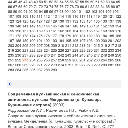
44
45
46
47
48
49
50
51
52
53
54
55
56
57
58
59
60
61
62
63
64
65
66
67
68
69
70
71
72
73
74
75
76
77
78
79
80
81
82
83
84
85
86
87
88
89
90
91
92
93
94
95
96
97
98
99
100
101
102
103
104
105
106
107
108
109
110
111
112
113
114
115
116
117
118
119
120
121
122
123
124
125
126
127
128
129
130
131
132
133
134
135
136
137
138
139
140
141
142
143
144
145
146
147
148
149
150
151
152
153
154
155
156
157
158
159
160
161
162
163
164
165
166
167
168
169
170
171
172
173
174
175
176
177
178
179
180
181
182
183
184
185
186
187
188
189
190
191
192
193
194
195
196
197
198
199
200
201
202
203
204
205
206
207
208
209
210
211
212
213
214
215
216
217
218
219
220
221
222
223
224
225
226
227
228
229
230
231
232
233
234
235
236
237
238
239
240
241
242
243
244
245
246
247
248
249
250
251
252
253
254
255
256
257
258
259
260
261
262
263
264
265
266
267
268
269
270
271
272
273
274
275
276
277
278
279
280
281
282
283
284
285
286
287
288
289
С
Современная вулканическая и сейсмическая
активность вулкана Менделеева (о. Кунашир,
Курильские острова)
(2003)
Абдурахманов А.И., Разжигаева Н.Г., Рыбин А.В.
Современная вулканическая и сейсмическая активность
вулкана Менделеева (о. Кунашир, Курильские острова) //
Вестник Сахалинского музея. 2003. Вып. 10. № 1. С. 277-