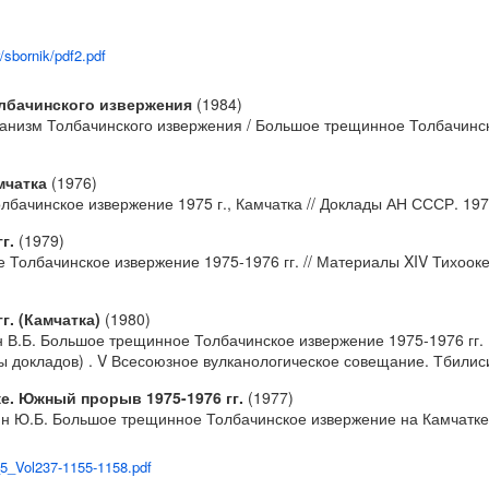
/sbornik/pdf2.pdf
лбачинского извержения
(1984)
низм Толбачинского извержения / Большое трещинное Толбачинское
мчатка
(1976)
бачинское извержение 1975 г., Камчатка // Доклады АН СССР. 1976
г.
(1979)
 Толбачинское извержение 1975-1976 гг. // Материалы XIV Тихоокеан
. (Камчатка)
(1980)
ман В.Б. Большое трещинное Толбачинское извержение 1975-1976 гг.
ы докладов) . V Всесоюзное вулканологическое совещание. Тбилиси
е. Южный прорыв 1975-1976 гг.
(1977)
зин Ю.Б. Большое трещинное Толбачинское извержение на Камчатке
_5_Vol237-1155-1158.pdf