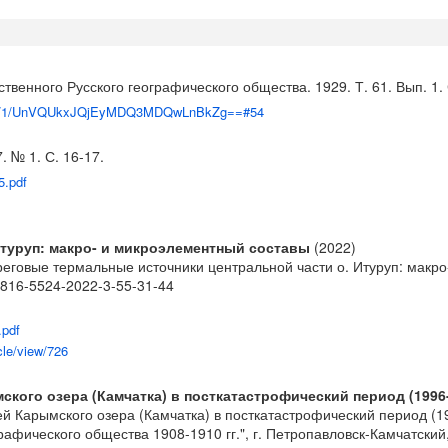
твенного Русского географического общества. 1929. Т. 61. Вып. 1. 
219140/1/UnVQUkxJQjEyMDQ3MDQwLnBkZg==#54
. № 1. С. 16-17.
5.pdf
Итуруп: макро- и микроэлементный составы
(2022)
ереговые термальные источники центральной части о. Итуруп: макр
/1816-5524-2022-3-55-31-44
.pdf
cle/view/726
го озера (Камчатка) в посткатастрофический период (1996-2
 Карымского озера (Камчатка) в посткатастрофический период (19
афического общества 1908-1910 гг.", г. Петропавловск-Камчатский