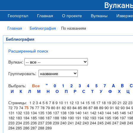
Вулкан
Геопортал
Главная
О проекте
Вулканы
Изверже
Главная
Библиография
По названиям
Библиография
Расширенный поиск
Вулкан:
Группировать:
Выбрать:
Все
"
0
1
2
3
4
5
7
A
B
C
И
К
Л
М
Н
О
П
Р
С
Т
У
Ф
Х
Ц
Страницы:
1
2
3
4
5
6
7
8
9
10
11
12
13
14
15
16
17
18
19
20
21
22
23
72
73
74
75
76
77
78
79
80
81
82
83
84
85
86
87
88
89
90
91
92
93
94
131
132
133
134
135
136
137
138
139
140
141
142
143
144
145
146
14
182
183
184
185
186
187
188
189
190
191
192
193
194
195
196
197
19
233
234
235
236
237
238
239
240
241
242
243
244
245
246
247
248
24
284
285
286
287
288
289