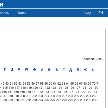
и
рвисы
Поиск
Вход
EN
Записей: 2885
T
U
V
W
�
А
Б
В
Г
Д
Е
Ж
З
49
50
51
52
53
54
55
56
57
58
59
60
61
62
63
64
65
66
67
68
69
70
71
4
115
116
117
118
119
120
121
122
123
124
125
126
127
128
129
130
5
166
167
168
169
170
171
172
173
174
175
176
177
178
179
180
181
6
217
218
219
220
221
222
223
224
225
226
227
228
229
230
231
232
7
268
269
270
271
272
273
274
275
276
277
278
279
280
281
282
283