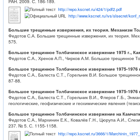
РАН. 2009. С. 186-189.
http://repo.kscnet.ru/424/1/pdf2.pdf
http://www.kscnet.ru/ivs/slsecret/konf_r
Большие трещинные извержения, их теория. Механизм То
Федотов С.А. Большие трещинные извержения, их теория. Меха
575.
Большое трещинное Толбачинское извержение 1975 г., Ка
Федотов С.А., Хренов А.П., Чирков А.М. Большое трещинное Тол
Большое трещинное Толбачинское извержение 1975-1976 г
Федотов С.А., Балеста С.Т., Горельчик В.И. Большое трещинное
87-88.
Большое трещинное Толбачинское извержение 1975-1976 гг
Федотов С.А., Балеста С.Т., Горельчик В.И., Флеров Г.Б., Эн
геологические, геофизические и геохимические явления (тезис
Большое трещинное Толбачинское извержение на Камчатк
Федотов С.А., Мархинин Е.К., Ковалёв Г.Н., Цюрупа А.И., Сле
237. № 5. С. 1155-1158.
http://repo.kscnet.ru/3666/1/Marchinin_1977