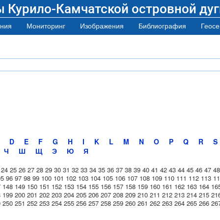
ы Курило-Камчатской островной дуг
ния
Мониторинг
Изображения
Библиография
Геосе
D
E
F
G
H
I
K
L
M
N
O
P
Q
R
S
Ч
Ш
Щ
Э
Ю
Я
24
25
26
27
28
29
30
31
32
33
34
35
36
37
38
39
40
41
42
43
44
45
46
47
48
95
96
97
98
99
100
101
102
103
104
105
106
107
108
109
110
111
112
113
11
7
148
149
150
151
152
153
154
155
156
157
158
159
160
161
162
163
164
16
8
199
200
201
202
203
204
205
206
207
208
209
210
211
212
213
214
215
21
9
250
251
252
253
254
255
256
257
258
259
260
261
262
263
264
265
266
26