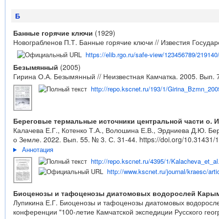
Б
Банные горячие ключи
(1929)
Новограбленов П.Т. Банные горячие ключи // Известия Государс
https://elib.rgo.ru/safe-view/123456789/
Безымянный
(2005)
Гирина О.А. Безымянный // Неизвестная Камчатка. 2005. Вып. 7
http://repo.kscnet.ru/193/1/Girina_Bzmn_200
Береговые термальные источники центральной части о. 
Калачева Е.Г., Котенко Т.А., Волошина Е.В., Эрдниева Д.Ю. Б
о Земле. 2022. Вып. 55. № 3. С. 31-44.
https://doi.org/10.31431
Аннотация
http://repo.kscnet.ru/4395/1/Kalacheva_et_al
http://www.kscnet.ru/journal/kraesc/arti
Биоценозы и тафоценозы диатомовых водорослей Карымско
Лупикина Е.Г. Биоценозы и тафоценозы диатомовых водорослей
конференции "100-летие Камчатской экспедиции Русского геогр