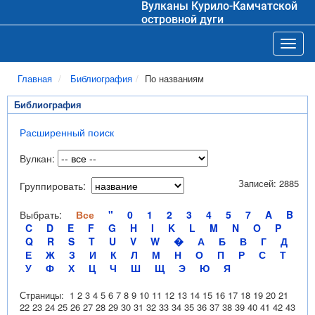
Вулканы Курило-Камчатской
островной дуги
Toggl
Главная
Библиография
По названиям
Библиография
Расширенный поиск
Вулкан:
Записей: 2885
Группировать:
Выбрать:
Все
"
0
1
2
3
4
5
7
A
B
C
D
E
F
G
H
I
K
L
M
N
O
P
Q
R
S
T
U
V
W
�
А
Б
В
Г
Д
Е
Ж
З
И
К
Л
М
Н
О
П
Р
С
Т
У
Ф
Х
Ц
Ч
Ш
Щ
Э
Ю
Я
Страницы:
1
2
3
4
5
6
7
8
9
10
11
12
13
14
15
16
17
18
19
20
21
22
23
24
25
26
27
28
29
30
31
32
33
34
35
36
37
38
39
40
41
42
43