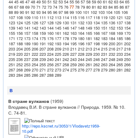
44
45
46
47
48
49
50
51
52
53
54
55
56
57
58
59
60
61
62
63
64
65
66
67
68
69
70
71
72
73
74
75
76
77
78
79
80
81
82
83
84
85
86
87
88
89
90
91
92
93
94
95
96
97
98
99
100
101
102
103
104
105
106
107
108
109
110
111
112
113
114
115
116
117
118
119
120
121
122
123
124
125
126
127
128
129
130
131
132
133
134
135
136
137
138
139
140
141
142
143
144
145
146
147
148
149
150
151
152
153
154
155
156
157
158
159
160
161
162
163
164
165
166
167
168
169
170
171
172
173
174
175
176
177
178
179
180
181
182
183
184
185
186
187
188
189
190
191
192
193
194
195
196
197
198
199
200
201
202
203
204
205
206
207
208
209
210
211
212
213
214
215
216
217
218
219
220
221
222
223
224
225
226
227
228
229
230
231
232
233
234
235
236
237
238
239
240
241
242
243
244
245
246
247
248
249
250
251
252
253
254
255
256
257
258
259
260
261
262
263
264
265
266
267
268
269
270
271
272
273
274
275
276
277
278
279
280
281
282
283
284
285
286
287
288
289
В
В стране вулканов
(1959)
Влодавец В.И. В стране вулканов // Природа. 1959. № 10.
С. 74-81.
http://repo.kscnet.ru/3053/1/Vlodavetz1959-
10.pdf