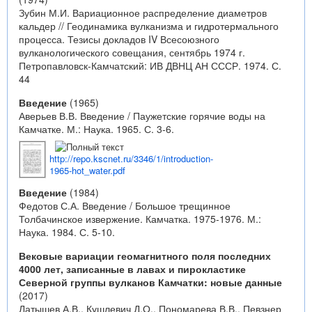
Зубин М.И. Вариационное распределение диаметров
кальдер // Геодинамика вулканизма и гидротермального
процесса. Тезисы докладов IV Всесоюзного
вулканологического совещания, сентябрь 1974 г.
Петропавловск-Камчатский: ИВ ДВНЦ АН СССР. 1974. С.
44
Введение
(1965)
Аверьев В.В. Введение / Паужетские горячие воды на
Камчатке. М.: Наука. 1965. С. 3-6.
http://repo.kscnet.ru/3346/1/introduction-
1965-hot_water.pdf
Введение
(1984)
Федотов С.А. Введение / Большое трещинное
Толбачинское извержение. Камчатка. 1975-1976. М.:
Наука. 1984. С. 5-10.
Вековые вариации геомагнитного поля последних
4000 лет, записанные в лавах и пирокластике
Северной группы вулканов Камчатки: новые данные
(2017)
Латышев А.В., Кушлевич Д.О., Пономарева В.В., Певзнер