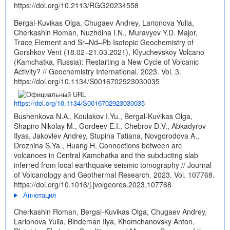
https://doi.org/10.2113/RGG20234558
Bergal-Kuvikas Olga, Chugaev Andrey, Larionova Yulia,
Cherkashin Roman, Nuzhdina I.N., Muravyev Y.D. Major,
Trace Element and Sr–Nd–Pb Isotopic Geochemistry of
Gorshkov Vent (18.02–21.03.2021), Klyuchevskoy Volcano
(Kamchatka, Russia): Restarting a New Cycle of Volcanic
Activity? // Geochemistry International. 2023. Vol. 3.
https://doi.org/10.1134/S0016702923030035
https://doi.org/10.1134/S0016702923030035
Bushenkova N.A., Koulakov I.Yu., Bergal-Kuvikas Olga,
Shapiro Nikolay M., Gordeev E.I., Chebrov D.V., Abkadyrov
Ilyas, Jakovlev Andrey, Stupina Tatiana, Novgorodova A.,
Droznina S.Ya., Huang H. Connections between arc
volcanoes in Central Kamchatka and the subducting slab
inferred from local earthquake seismic tomography // Journal
of Volcanology and Geothermal Research. 2023. Vol. 107768.
https://doi.org/10.1016/j.jvolgeores.2023.107768
Аннотация
Cherkashin Roman, Bergal-Kuvikas Olga, Chugaev Andrey,
Larionova Yulia, Bindeman Ilya, Khomchanovsky Anton,