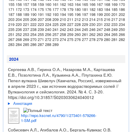
155
156
157
158
159
160
161
162
163
164
165
166
167
168
169
170
171
172
173
174
175
176
177
178
179
180
181
182
183
184
185
186
187
188
189
190
191
192
193
194
195
196
197
198
199
200
201
202
203
204
205
206
207
208
209
210
211
212
213
214
215
216
217
218
219
220
221
222
223
224
225
226
227
228
229
230
231
232
233
234
235
236
237
238
239
240
241
242
243
244
245
246
247
248
249
250
251
252
253
254
255
256
257
258
259
260
261
262
263
264
265
266
267
268
269
270
271
272
273
274
275
276
277
278
279
280
281
282
283
284
285
286
287
288
289
2024
Сергеева А.В., Гирина О.А., Назарова М.А., Карташева
Е.В., Позолотина Л.А., Кузьмина А.А., Плутахина Е.Ю.
Пепел вулкана Шивелуч (Камчатка, Россия), изверженный
в апреле 2023 г., как источник водорастворимых солей //
Вулканология и сейсмология. 2024. № 4. С. 3-20.
https://doi.org/10.31857/S0203030624040012
Аннотация
http://repo.kscnet.ru/4790/1/273401-579266-
1-SM.pdf
Собисевич А.Л., Агибалов А.О., Бергаль-Кувикас О.В.