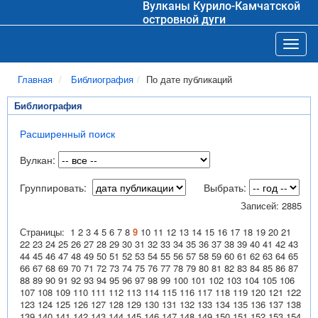
Вулканы Курило-Камчатской
островной дуги
Toggl
Главная
Библиография
По дате публикаций
Библиография
Расширенный поиск
Вулкан:
Группировать:
Выбрать:
Записей: 2885
Страницы:
1
2
3
4
5
6
7
8
9
10
11
12
13
14
15
16
17
18
19
20
21
22
23
24
25
26
27
28
29
30
31
32
33
34
35
36
37
38
39
40
41
42
43
44
45
46
47
48
49
50
51
52
53
54
55
56
57
58
59
60
61
62
63
64
65
66
67
68
69
70
71
72
73
74
75
76
77
78
79
80
81
82
83
84
85
86
87
88
89
90
91
92
93
94
95
96
97
98
99
100
101
102
103
104
105
106
107
108
109
110
111
112
113
114
115
116
117
118
119
120
121
122
123
124
125
126
127
128
129
130
131
132
133
134
135
136
137
138
139
140
141
142
143
144
145
146
147
148
149
150
151
152
153
154