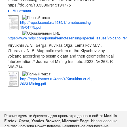
https://doi.org/10.3390/rs15194775
Аннотация
http://repo.kscnet.ru/4535/1/remotesensing-
15-04775.pdf
https://www.mdpi.com/journal/remotesensing/special_issues/volcano_r
Kiryukhin A. V., Bergal-Kuvikas Olga, Lemzikov M.V.,
Zhuravlev N. B. Magmatic system of the Klyuchevskoy
volcano according to seismic data and their geomechanical
interpretation // Journal of Mining Institute. 2023. № 263. P.
698-714.
http://repo.kscnet.ru/4566/1/Kiryukhin et al.,
2023 Mining.pdf
Рекомендуемые браузеры для просмотра данного сайта:
Mozilla
Firefox
,
Opera
,
Yandex Browser
,
Microsoft Edge
. Использование
другого браузера может повлечь некорректное отображение