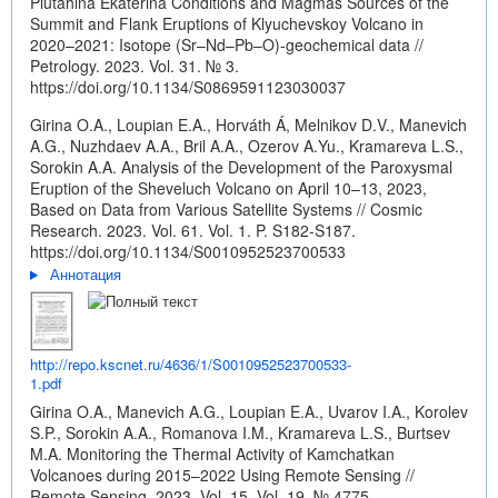
Plutahina Ekaterina Conditions and Magmas Sources of the
Summit and Flank Eruptions of Klyuchevskoy Volcano in
2020–2021: Isotope (Sr–Nd–Pb–O)-geochemical data //
Petrology. 2023. Vol. 31. № 3.
https://doi.org/10.1134/S0869591123030037
Girina O.A., Loupian E.A., Horváth Á, Melnikov D.V., Manevich
A.G., Nuzhdaev A.A., Bril A.A., Ozerov A.Yu., Kramareva L.S.,
Sorokin A.A. Analysis of the Development of the Paroxysmal
Eruption of the Sheveluch Volcano on April 10–13, 2023,
Based on Data from Various Satellite Systems // Cosmic
Research. 2023. Vol. 61. Vol. 1. P. S182-S187.
https://doi.org/10.1134/S0010952523700533
Аннотация
http://repo.kscnet.ru/4636/1/S0010952523700533-
1.pdf
Girina O.A., Manevich A.G., Loupian E.A., Uvarov I.A., Korolev
S.P., Sorokin A.A., Romanova I.M., Kramareva L.S., Burtsev
M.A. Monitoring the Thermal Activity of Kamchatkan
Volcanoes during 2015–2022 Using Remote Sensing //
Remote Sensing. 2023. Vol. 15. Vol. 19. № 4775.