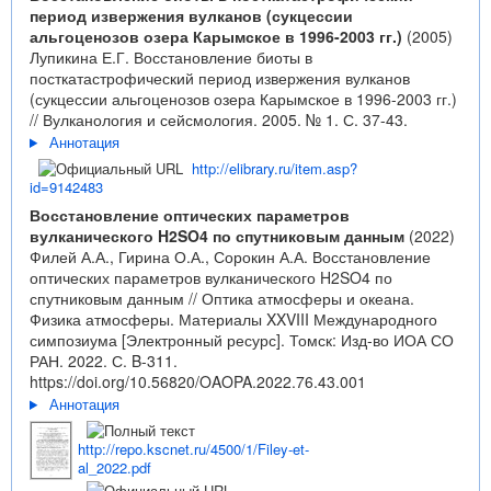
период извержения вулканов (сукцессии
альгоценозов озера Карымское в 1996-2003 гг.)
(2005)
Лупикина Е.Г. Восстановление биоты в
посткатастрофический период извержения вулканов
(сукцессии альгоценозов озера Карымское в 1996-2003 гг.)
// Вулканология и сейсмология. 2005. № 1. С. 37-43.
Аннотация
http://elibrary.ru/item.asp?
id=9142483
Восстановление оптических параметров
вулканического H2SO4 по спутниковым данным
(2022)
Филей А.А., Гирина О.А., Сорокин А.А. Восстановление
оптических параметров вулканического H2SO4 по
спутниковым данным // Оптика атмосферы и океана.
Физика атмосферы. Материалы XXVIII Международного
симпозиума [Электронный ресурс]. Томск: Изд-во ИОА СО
РАН. 2022. С. B-311.
https://doi.org/10.56820/OAOPA.2022.76.43.001
Аннотация
http://repo.kscnet.ru/4500/1/Filey-et-
al_2022.pdf