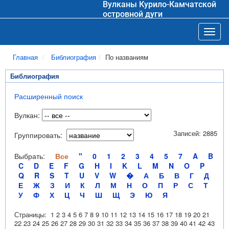
Вулканы Курило-Камчатской
островной дуги
Toggl
Главная
Библиография
По названиям
Библиография
Расширенный поиск
Вулкан:
Записей: 2885
Группировать:
Выбрать:
Все
"
0
1
2
3
4
5
7
A
B
C
D
E
F
G
H
I
K
L
M
N
O
P
Q
R
S
T
U
V
W
�
А
Б
В
Г
Д
Е
Ж
З
И
К
Л
М
Н
О
П
Р
С
Т
У
Ф
Х
Ц
Ч
Ш
Щ
Э
Ю
Я
Страницы:
1
2
3
4
5
6
7
8
9
10
11
12
13
14
15
16
17
18
19
20
21
22
23
24
25
26
27
28
29
30
31
32
33
34
35
36
37
38
39
40
41
42
43