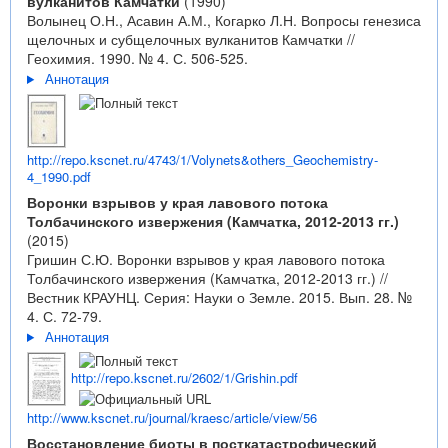
вулканитов Камчатки
(1990)
Волынец О.Н., Асавин А.М., Когарко Л.Н. Вопросы генезиса
щелочных и субщелочных вулканитов Камчатки //
Геохимия. 1990. № 4. С. 506-525.
Аннотация
http://repo.kscnet.ru/4743/1/Volynets&others_Geochemistry-
4_1990.pdf
Воронки взрывов у края лавового потока
Толбачинского извержения (Камчатка, 2012-2013 гг.)
(2015)
Гришин С.Ю. Воронки взрывов у края лавового потока
Толбачинского извержения (Камчатка, 2012-2013 гг.) //
Вестник КРАУНЦ. Серия: Науки о Земле. 2015. Вып. 28. №
4. С. 72-79.
Аннотация
http://repo.kscnet.ru/2602/1/Grishin.pdf
http://www.kscnet.ru/journal/kraesc/article/view/56
Восстановление биоты в посткатастрофический