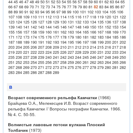
44
45
46
47
48
49
50
51
52
53
54
55
56
57
58
59
60
61
62
63
64
65
66
67
68
69
70
71
72
73
74
75
76
77
78
79
80
81
82
83
84
85
86
87
88
89
90
91
92
93
94
95
96
97
98
99
100
101
102
103
104
105
106
107
108
109
110
111
112
113
114
115
116
117
118
119
120
121
122
123
124
125
126
127
128
129
130
131
132
133
134
135
136
137
138
139
140
141
142
143
144
145
146
147
148
149
150
151
152
153
154
155
156
157
158
159
160
161
162
163
164
165
166
167
168
169
170
171
172
173
174
175
176
177
178
179
180
181
182
183
184
185
186
187
188
189
190
191
192
193
194
195
196
197
198
199
200
201
202
203
204
205
206
207
208
209
210
211
212
213
214
215
216
217
218
219
220
221
222
223
224
225
226
227
228
229
230
231
232
233
234
235
236
237
238
239
240
241
242
243
244
245
246
247
248
249
250
251
252
253
254
255
256
257
258
259
260
261
262
263
264
265
266
267
268
269
270
271
272
273
274
275
276
277
278
279
280
281
282
283
284
285
286
287
288
289
В
Возраст современного рельефа Камчатки
(1966)
Брайцева О.А., Мелекесцев И.В. Возраст современного
рельефа Камчатки // Вопросы географии Камчатки. 1966.
№ 4. С. 50-55.
Волнистые лавовые потоки вулкана Плоский
Толбачик
(1973)