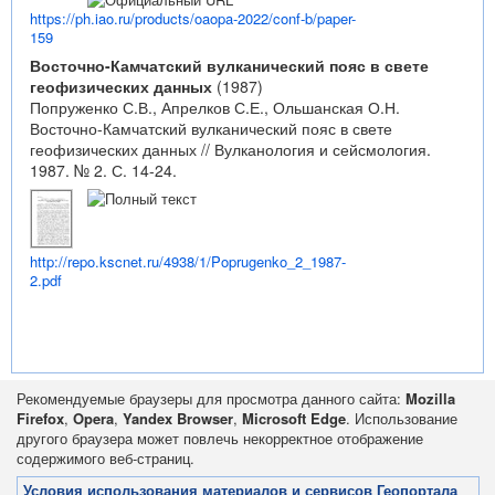
https://ph.iao.ru/products/oaopa-2022/conf-b/paper-
159
Восточно-Камчатский вулканический пояс в свете
геофизических данных
(1987)
Попруженко С.В., Апрелков С.Е., Ольшанская О.Н.
Восточно-Камчатский вулканический пояс в свете
геофизических данных // Вулканология и сейсмология.
1987. № 2. С. 14-24.
http://repo.kscnet.ru/4938/1/Poprugenko_2_1987-
2.pdf
Рекомендуемые браузеры для просмотра данного сайта:
Mozilla
Firefox
,
Opera
,
Yandex Browser
,
Microsoft Edge
. Использование
другого браузера может повлечь некорректное отображение
содержимого веб-страниц.
Условия использования материалов и сервисов Геопортала