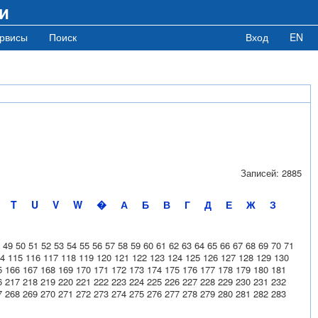
и
рвисы
Поиск
Вход
EN
Записей: 2885
T
U
V
W
�
А
Б
В
Г
Д
Е
Ж
З
49
50
51
52
53
54
55
56
57
58
59
60
61
62
63
64
65
66
67
68
69
70
71
4
115
116
117
118
119
120
121
122
123
124
125
126
127
128
129
130
5
166
167
168
169
170
171
172
173
174
175
176
177
178
179
180
181
6
217
218
219
220
221
222
223
224
225
226
227
228
229
230
231
232
7
268
269
270
271
272
273
274
275
276
277
278
279
280
281
282
283