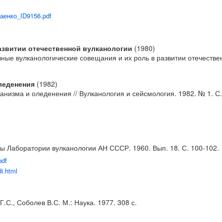
угаенко_ID9156.pdf
азвитии отечественной вулканологии
(1980)
зные вулканологические совещания и их роль в развитии отечестве
леденения
(1982)
низма и оледенения // Вулканология и сейсмология. 1982. № 1. С.
уды Лаборатории вулканологии АН СССР. 1960. Вып. 18. С. 100-102.
pdf
di.html
.С., Соболев В.С. М.: Наука. 1977. 308 с.