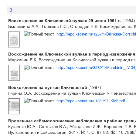
В
Восхождение на Ключевской вулкан 29 июля 1951 г.
(1954)
Былинкина А.А., Горшков Г.С., Огородов Н.В. Восхождение на К
http://repo.kscnet.ru/1257/1/Bilinkina-Gors
Восхождение на Ключевской вулкан в период извержения (
Мархинин Е.К. Восхождение на Ключевской вулкан в период изве
http://repo.kscnet.ru/3289/1/Marchinin_LV-3
Восхождение на вулкан Ключевской
(1997)
Гирина О.А. Восхождение на вулкан Ключевской // Неизвестная 
http://repo.kscnet.ru/218/1/97_Klch.pdf
Временные сейсмологические наблюдения в районе трещин
Кугаенко Ю.А., Салтыков В.А., Абкадыров И.Ф., Воропаев П.В.
Вулканология и сейсмология. 2017. № 4. С. 67-82.
doi: 10.786