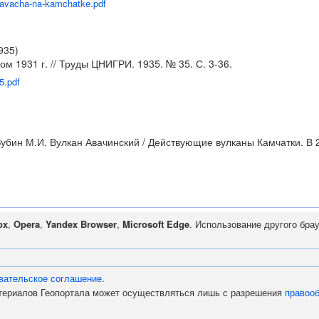
n-avacha-na-kamchatke.pdf
935)
ом 1931 г. // Труды ЦНИГРИ. 1935. № 35. С. 3-36.
5.pdf
убин М.И. Вулкан Авачинский / Действующие вулканы Камчатки. В 2-х 
ox
,
Opera
,
Yandex Browser
,
Microsoft Edge
. Использование другого бра
вательское соглашение
.
атериалов Геопортала может осуществляться лишь с разрешения
правоо