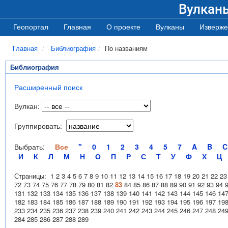
Вулкан
Геопортал
Главная
О проекте
Вулканы
Изверже
Главная
Библиография
По названиям
Библиография
Расширенный поиск
Вулкан:
Группировать:
Выбрать:
Все
"
0
1
2
3
4
5
7
A
B
C
И
К
Л
М
Н
О
П
Р
С
Т
У
Ф
Х
Ц
Страницы:
1
2
3
4
5
6
7
8
9
10
11
12
13
14
15
16
17
18
19
20
21
22
23
72
73
74
75
76
77
78
79
80
81
82
83
84
85
86
87
88
89
90
91
92
93
94
131
132
133
134
135
136
137
138
139
140
141
142
143
144
145
146
14
182
183
184
185
186
187
188
189
190
191
192
193
194
195
196
197
19
233
234
235
236
237
238
239
240
241
242
243
244
245
246
247
248
24
284
285
286
287
288
289