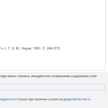
т. Т. 2. М.: Наука. 1991. С. 244-273.
узера может повлечь некорректное отображение содержимого веб-
бладателя
и только при наличии ссылки на
geoportal.kscnet.ru