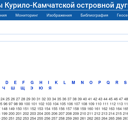
ы Курило-Камчатской островной дуг
ния
Мониторинг
Изображения
Библиография
Геосе
D
E
F
G
H
I
K
L
M
N
O
P
Q
R
S
Ч
Ш
Щ
Э
Ю
Я
24
25
26
27
28
29
30
31
32
33
34
35
36
37
38
39
40
41
42
43
44
45
46
47
48
95
96
97
98
99
100
101
102
103
104
105
106
107
108
109
110
111
112
113
11
7
148
149
150
151
152
153
154
155
156
157
158
159
160
161
162
163
164
16
8
199
200
201
202
203
204
205
206
207
208
209
210
211
212
213
214
215
21
9
250
251
252
253
254
255
256
257
258
259
260
261
262
263
264
265
266
26