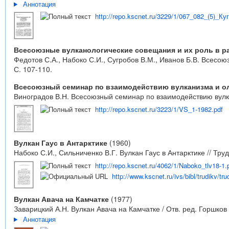
Аннотация
http://repo.kscnet.ru/3229/1/067_082_(5)_К
Всесоюзные вулканологические совещания и их роль в р
Федотов С.А., Набоко С.И., Сугробов В.М., Иванов Б.В. Всесою
С. 107-110.
Всесоюзный семинар по взаимодействию вулканизма и о
Виноградов В.Н. Всесоюзный семинар по взаимодействию вулка
http://repo.kscnet.ru/3223/1/VS_1-1982.pdf
Вулкан Гаус в Антарктике
(1960)
Набоко С.И., Сильниченко В.Г. Вулкан Гаус в Антарктике // Тр
http://repo.kscnet.ru/4062/1/Naboko_tlv18-1.
http://www.kscnet.ru/ivs/bibl/trudikv/tru
Вулкан Авача на Камчатке
(1977)
Заварицкий А.Н. Вулкан Авача на Камчатке / Отв. ред. Горшков Г
Аннотация