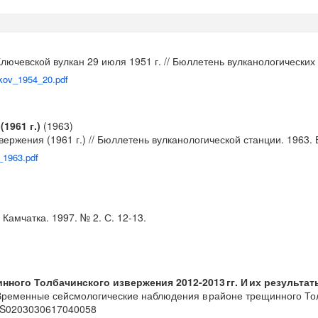
лючевской вулкан 29 июля 1951 г. // Бюллетень вулканологических 
chkov_1954_20.pdf
1961 г.)
(1963)
ржения (1961 г.) // Бюллетень вулканологической станции. 1963. В
4_1963.pdf
Камчатка. 1997. № 2. С. 12-13.
ного Толбачинского извержения 2012-2013 гг. И их результат
 Временные сейсмологические наблюдения в районе трещинного Толб
8/S0203030617040058