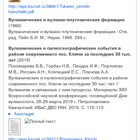
http://repo.kscnet.ru/3869/1/Tokarev_zemletr-
kamchatki.pdf
Вулканические и вулкано-плутонические формации
(1966)
Вулканические и вулкано-плутонические формации / Отв.
ред. Пийп Б.И. М.: Наука. 1966. 294 с.
Вулканические и палеогеографические события в
районе современного пос. Ключи за последние 30 тыс.
лет
(2019)
Пономарева В.В., Горбач Н.В., Пендеа И.Ф., Портнягин
М.В., Рогозин А.Н., Кляпицкий Е.С., Плечова А.А.
Вулканические и палеогеографические события в районе
современного пос. Ключи за последние 30 тыс. лет //
Вулканизм и связанные с ним процессы. Материалы XXII
Всероссийской научной конференции, посвящённой Дню
вулканолога, 28-29 марта 2019 г. Петропавловск-
Камчатский: ИВиС ДВО РАН. 2019. С. 110-113.
Аннотация
http://repo.kscnet.ru/3937/1/Ponomareva_Kliuchi