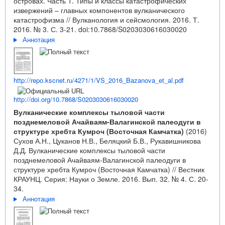
островах. Часть 1. Типы и классы катастрофических
извержений – главных компонентов вулканического
катастрофизма // Вулканология и сейсмология. 2016. Т.
2016. № 3. С. 3-21.
doi:10.7868/S0203030616030020
Аннотация
http://repo.kscnet.ru/4271/1/VS_2016_Bazanova_et_al.pdf
http://doi.org/10.7868/S0203030616030020
Вулканические комплексы тыловой части
позднемеловой Ачайваям-Валагинской палеодуги в
структуре хребта Кумроч (Восточная Камчатка)
(2016)
Сухов А.Н., Цуканов Н.В., Беляцкий Б.В., Рукавишникова
Д.Д. Вулканические комплексы тыловой части
позднемеловой Ачайваям-Валагинской палеодуги в
структуре хребта Кумроч (Восточная Камчатка) // Вестник
КРАУНЦ. Серия: Науки о Земле. 2016. Вып. 32. № 4. С. 20-
34.
Аннотация