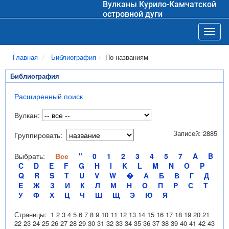
Вулканы Курило-Камчатской
островной дуги
Toggl
Главная
Библиография
По названиям
Библиография
Расширенный поиск
Вулкан:
Записей: 2885
Группировать:
Выбрать:
Все
"
0
1
2
3
4
5
7
A
B
C
D
E
F
G
H
I
K
L
M
N
O
P
Q
R
S
T
U
V
W
�
А
Б
В
Г
Д
Е
Ж
З
И
К
Л
М
Н
О
П
Р
С
Т
У
Ф
Х
Ц
Ч
Ш
Щ
Э
Ю
Я
Страницы:
1
2
3
4
5
6
7
8
9
10
11
12
13
14
15
16
17
18
19
20
21
22
23
24
25
26
27
28
29
30
31
32
33
34
35
36
37
38
39
40
41
42
43