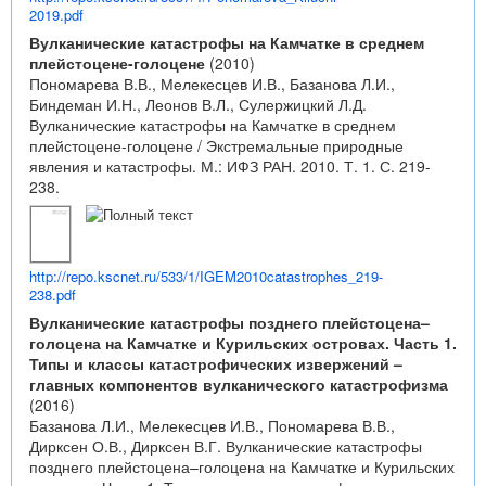
2019.pdf
Вулканические катастрофы на Камчатке в среднем
плейстоцене-голоцене
(2010)
Пономарева В.В., Мелекесцев И.В., Базанова Л.И.,
Биндеман И.Н., Леонов В.Л., Сулержицкий Л.Д.
Вулканические катастрофы на Камчатке в среднем
плейстоцене-голоцене / Экстремальные природные
явления и катастрофы. М.: ИФЗ РАН. 2010. Т. 1. С. 219-
238.
http://repo.kscnet.ru/533/1/IGEM2010catastrophes_219-
238.pdf
Вулканические катастрофы позднего плейстоцена–
голоцена на Камчатке и Курильских островах. Часть 1.
Типы и классы катастрофических извержений –
главных компонентов вулканического катастрофизма
(2016)
Базанова Л.И., Мелекесцев И.В., Пономарева В.В.,
Дирксен О.В., Дирксен В.Г. Вулканические катастрофы
позднего плейстоцена–голоцена на Камчатке и Курильских