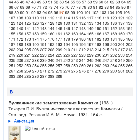
44
45
46
47
48
49
50
51
52
53
54
55
56
57
58
59
60
61
62
63
64
65
66
67
68
69
70
71
72
73
74
75
76
77
78
79
80
81
82
83
84
85
86
87
88
89
90
91
92
93
94
95
96
97
98
99
100
101
102
103
104
105
106
107
108
109
110
111
112
113
114
115
116
117
118
119
120
121
122
123
124
125
126
127
128
129
130
131
132
133
134
135
136
137
138
139
140
141
142
143
144
145
146
147
148
149
150
151
152
153
154
155
156
157
158
159
160
161
162
163
164
165
166
167
168
169
170
171
172
173
174
175
176
177
178
179
180
181
182
183
184
185
186
187
188
189
190
191
192
193
194
195
196
197
198
199
200
201
202
203
204
205
206
207
208
209
210
211
212
213
214
215
216
217
218
219
220
221
222
223
224
225
226
227
228
229
230
231
232
233
234
235
236
237
238
239
240
241
242
243
244
245
246
247
248
249
250
251
252
253
254
255
256
257
258
259
260
261
262
263
264
265
266
267
268
269
270
271
272
273
274
275
276
277
278
279
280
281
282
283
284
285
286
287
288
289
В
Вулканические землетрясения Камчатки
(1981)
Токарев П.И. Вулканические землетрясения Камчатки /
Отв. ред. Резанов И.А. М.: Наука. 1981. 164 с.
Аннотация