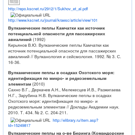
http://repo.kscnet.ru/2912/1/Sukhov_et_al.pdf
http://www.kscnet.ru/journal/kraesc/article/view/101
Вулканические пеплы Камчатки как источник
потенциальной опасности для пассажирских
авиалиний
(1992)
Кирьянов В.Ю. Вулканические пеплы Камчатки как
источник потенциальной опасности для пассажирских
авиалиний // Вулканология и сейсмология. 1992. № 3. С.
16-36.
Вулканические пеплы в осадках Охотского моря:
идентификация по микро- и редкоземельным
элементам
(2010)
Сахно В.Г., Деркачев А.Н., Мелекесцев И.В., Разжигаева
Н.Г., Зарубина Н.В. Вулканические пеплы в осадках
Охотского моря: идентификация по микро- и
редкоземельным элементам // Доклады Академии наук.
2010. Т. 434. № 2. С. 204-211.
http://elibrary.ru/item.asp?
id=15249817
Вулканические пеплы на о-ве Беринга (Командорские