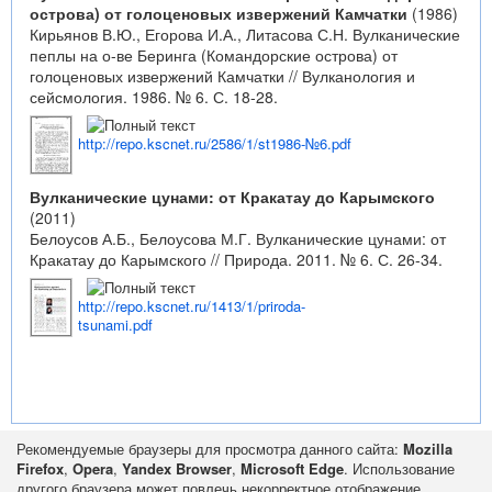
острова) от голоценовых извержений Камчатки
(1986)
Кирьянов В.Ю., Егорова И.А., Литасова С.Н. Вулканические
пеплы на о-ве Беринга (Командорские острова) от
голоценовых извержений Камчатки // Вулканология и
сейсмология. 1986. № 6. С. 18-28.
http://repo.kscnet.ru/2586/1/st1986-№6.pdf
Вулканические цунами: от Кракатау до Карымского
(2011)
Белоусов А.Б., Белоусова М.Г. Вулканические цунами: от
Кракатау до Карымского // Природа. 2011. № 6. С. 26-34.
http://repo.kscnet.ru/1413/1/priroda-
tsunami.pdf
Рекомендуемые браузеры для просмотра данного сайта:
Mozilla
Firefox
,
Opera
,
Yandex Browser
,
Microsoft Edge
. Использование
другого браузера может повлечь некорректное отображение