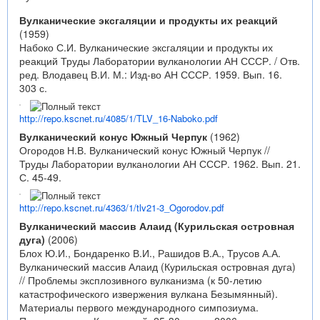
Вулканические эксгаляции и продукты их реакций
(1959)
Набоко С.И. Вулканические эксгаляции и продукты их
реакций Труды Лаборатории вулканологии АН СССР. / Отв.
ред. Влодавец В.И. М.: Изд-во АН СССР. 1959. Вып. 16.
303 с.
http://repo.kscnet.ru/4085/1/TLV_16-Naboko.pdf
Вулканический конус Южный Черпук
(1962)
Огородов Н.В. Вулканический конус Южный Черпук //
Труды Лаборатории вулканологии АН СССР. 1962. Вып. 21.
С. 45-49.
http://repo.kscnet.ru/4363/1/tlv21-3_Ogorodov.pdf
Вулканический массив Алаид (Курильская островная
дуга)
(2006)
Блох Ю.И., Бондаренко В.И., Рашидов В.А., Трусов А.А.
Вулканический массив Алаид (Курильская островная дуга)
// Проблемы эксплозивного вулканизма (к 50-летию
катастрофического извержения вулкана Безымянный).
Материалы первого международного симпозиума.