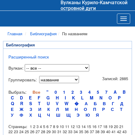
Вулканы Курило-Камчатской
островной дуги
Toggl
Главная
Библиография
По названиям
Библиография
Расширенный поиск
Вулкан:
Записей: 2885
Группировать:
Выбрать:
Все
"
0
1
2
3
4
5
7
A
B
C
D
E
F
G
H
I
K
L
M
N
O
P
Q
R
S
T
U
V
W
�
А
Б
В
Г
Д
Е
Ж
З
И
К
Л
М
Н
О
П
Р
С
Т
У
Ф
Х
Ц
Ч
Ш
Щ
Э
Ю
Я
Страницы:
1
2
3
4
5
6
7
8
9
10
11
12
13
14
15
16
17
18
19
20
21
22
23
24
25
26
27
28
29
30
31
32
33
34
35
36
37
38
39
40
41
42
43