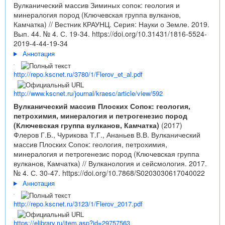
Вулканический массив Зиминых сопок: геология и
минералогия пород (Ключевская группа вулканов,
Камчатка) // Вестник КРАУНЦ. Серия: Науки о Земле. 2019.
Вып. 44. № 4. С. 19-34.
https://doi.org/10.31431/1816-5524-
2019-4-44-19-34
Аннотация
http://repo.kscnet.ru/3780/1/Flerov_et_al.pdf
http://www.kscnet.ru/journal/kraesc/article/view/592
Вулканический массив Плоских Сопок: геология,
петрохимия, минералогия и петрогенезис пород
(Ключевская группа вулканов, Камчатка)
(2017)
Флеров Г.Б., Чурикова Т.Г., Ананьев В.В. Вулканический
массив Плоских Сопок: геология, петрохимия,
минералогия и петрогенезис пород (Ключевская группа
вулканов, Камчатка) // Вулканология и сейсмология. 2017.
№ 4. С. 30-47.
https://doi.org/10.7868/S0203030617040022
Аннотация
http://repo.kscnet.ru/3123/1/Flerov_2017.pdf
https://elibrary.ru/item.asp?id=29757563