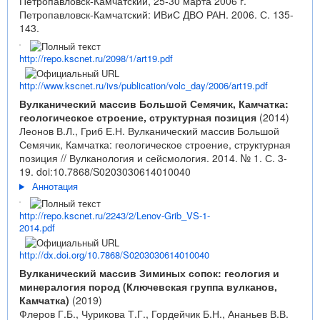
Петропавловск-Камчатский, 25-30 марта 2006 г.
Петропавловск-Камчатский: ИВиС ДВО РАН. 2006. С. 135-
143.
http://repo.kscnet.ru/2098/1/art19.pdf
http://www.kscnet.ru/ivs/publication/volc_day/2006/art19.pdf
Вулканический массив Большой Семячик, Камчатка:
геологическое строение, структурная позиция
(2014)
Леонов В.Л., Гриб Е.Н. Вулканический массив Большой
Семячик, Камчатка: геологическое строение, структурная
позиция // Вулканология и сейсмология. 2014. № 1. С. 3-
19.
doi:10.7868/S0203030614010040
Аннотация
http://repo.kscnet.ru/2243/2/Lenov-Grib_VS-1-
2014.pdf
http://dx.doi.org/10.7868/S0203030614010040
Вулканический массив Зиминых сопок: геология и
минералогия пород (Ключевская группа вулканов,
Камчатка)
(2019)
Флеров Г.Б., Чурикова Т.Г., Гордейчик Б.Н., Ананьев В.В.