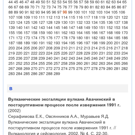
44
45
46
47
48
49
50
51
52
53
54
55
56
57
58
59
60
61
62
63
64
65
66
67
68
69
70
71
72
73
74
75
76
77
78
79
80
81
82
83
84
85
86
87
88
89
90
91
92
93
94
95
96
97
98
99
100
101
102
103
104
105
106
107
108
109
110
111
112
113
114
115
116
117
118
119
120
121
122
123
124
125
126
127
128
129
130
131
132
133
134
135
136
137
138
139
140
141
142
143
144
145
146
147
148
149
150
151
152
153
154
155
156
157
158
159
160
161
162
163
164
165
166
167
168
169
170
171
172
173
174
175
176
177
178
179
180
181
182
183
184
185
186
187
188
189
190
191
192
193
194
195
196
197
198
199
200
201
202
203
204
205
206
207
208
209
210
211
212
213
214
215
216
217
218
219
220
221
222
223
224
225
226
227
228
229
230
231
232
233
234
235
236
237
238
239
240
241
242
243
244
245
246
247
248
249
250
251
252
253
254
255
256
257
258
259
260
261
262
263
264
265
266
267
268
269
270
271
272
273
274
275
276
277
278
279
280
281
282
283
284
285
286
287
288
289
В
Вулканические эксгаляции вулкана Авачинский в
постэруптивном процессе после извержения 1991 г.
(2002)
Серафимова Е.К., Овсянников А.А., Муравьев Я.Д.
Вулканические эксгаляции вулкана Авачинский в
постэруптивном процессе после извержения 1991 г. //
Вулканология и сейсмология. 2002. № 4. С. 22-30.