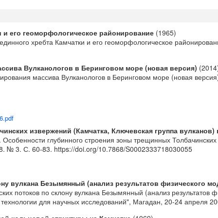
и и его геоморфологическое районирование
(1965)
единного хребта Камчатки и его геоморфологическое районировани
ссива Вулканологов в Беринговом море (новая версия)
(2014
ования массива Вулканологов в Беринговом море (новая версия) /
6.pdf
инских извержений (Камчатка, Ключевская группа вулканов) 
Ю. Особенности глубинного строения зоны трещинных Толбачинских
. № 3. С. 60-83.
https://doi.org/10.7868/S0002333718030055
ону вулкана Безымянный (анализ результатов физического м
ских потоков по склону вулкана Безымянный (анализ результатов 
нологии для научных исследований", Магадан, 20-24 апреля 2008