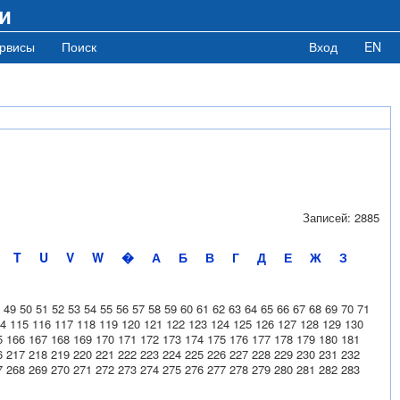
и
рвисы
Поиск
Вход
EN
Записей: 2885
T
U
V
W
�
А
Б
В
Г
Д
Е
Ж
З
49
50
51
52
53
54
55
56
57
58
59
60
61
62
63
64
65
66
67
68
69
70
71
4
115
116
117
118
119
120
121
122
123
124
125
126
127
128
129
130
5
166
167
168
169
170
171
172
173
174
175
176
177
178
179
180
181
6
217
218
219
220
221
222
223
224
225
226
227
228
229
230
231
232
7
268
269
270
271
272
273
274
275
276
277
278
279
280
281
282
283