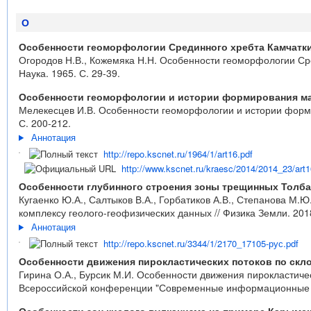
О
Особенности геоморфологии Срединного хребта Камчатк
Огородов Н.В., Кожемяка Н.Н. Особенности геоморфологии Ср
Наука. 1965. С. 29-39.
Особенности геоморфологии и истории формирования ма
Мелекесцев И.В. Особенности геоморфологии и истории формир
С. 200-212.
Аннотация
http://repo.kscnet.ru/1964/1/art16.pdf
http://www.kscnet.ru/kraesc/2014/2014_23/art1
Особенности глубинного строения зоны трещинных Толбач
Кугаенко Ю.А., Салтыков В.А., Горбатиков А.В., Степанова М.
комплексу геолого-геофизических данных // Физика Земли. 2018
Аннотация
http://repo.kscnet.ru/3344/1/2170_17105-рус.pdf
Особенности движения пирокластических потоков по скл
Гирина О.А., Бурсик М.И. Особенности движения пирокластиче
Всероссийской конференции "Современные информационные тех