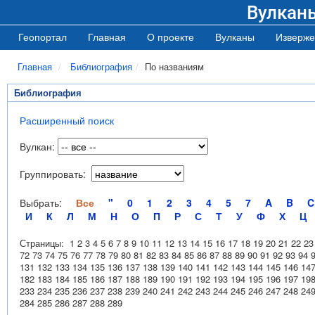
Вулкан
Геопортал
Главная
О проекте
Вулканы
Изверже
Главная
Библиография
По названиям
Библиография
Расширенный поиск
Вулкан:
Группировать:
Выбрать:
Все
"
0
1
2
3
4
5
7
A
B
C
И
К
Л
М
Н
О
П
Р
С
Т
У
Ф
Х
Ц
Страницы:
1
2
3
4
5
6
7
8
9
10
11
12
13
14
15
16
17
18
19
20
21
22
23
72
73
74
75
76
77
78
79
80
81
82
83
84
85
86
87
88
89
90
91
92
93
94
131
132
133
134
135
136
137
138
139
140
141
142
143
144
145
146
14
182
183
184
185
186
187
188
189
190
191
192
193
194
195
196
197
19
233
234
235
236
237
238
239
240
241
242
243
244
245
246
247
248
24
284
285
286
287
288
289