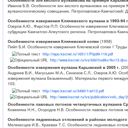
Особенности зон кислого вулканизма на примере Карымск
Иванов Б.В. Особенности зон кислого вулканизма на примере 
вулканологическому совещанию. Петропавловск-Камчатский: Дал
Особенности извержения Ключевского вулкана в 1993-94 г
Озеров А.Ю., Фирстов П.П. Особенности извержения Ключевско
субдукции Камчатско-Алеутского региона. Петропавловск-Камчат
Особенности извержения Ключевской сопки
(1958)
Пийп Б.И. Особенности извержения Ключевской сопки // Труды 
http://repo.kscnet.ru/1651/1/Piip99-119.pdf
http://www.kscnet.ru/ivs/bibl/trudikv/tkv13.djvu
Особенности извержения вулкана Карымский в 2005 г.
(20
Андреев В.И., Магуськин М.А., Сенюков С.Л., Озеров А.Ю. Осо
извержения вулкана Безымянный). Материалы первого междуна
103.
http://repo.kscnet.ru/3490/1/art13.pdf
http://www.kscnet.ru/ivs/publication/volc_day/2
Особенности лавовых потоков четвертичных вулканов Ср
Кожемяка Н.Н., Огородов Н.В. Особенности лавовых потоков че
Особенности ледниковых отложений в районах молодого 
Мелекесцев И.В., Краевая Т.С. Особенности ледниковых отлож