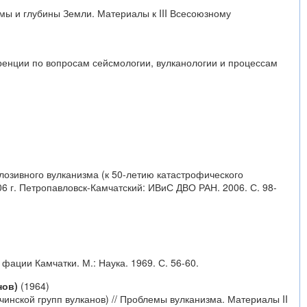
рмы и глубины Земли. Материалы к III Всесоюзному
еренции по вопросам сейсмологии, вулканологии и процессам
плозивного вулканизма (к 50-летию катастрофического
 г. Петропавловск-Камчатский: ИВиС ДВО РАН. 2006. С. 98-
фации Камчатки. М.: Наука. 1969. С. 56-60.
нов)
(1964)
инской групп вулканов) // Проблемы вулканизма. Материалы II