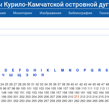
ы Курило-Камчатской островной дуг
ния
Мониторинг
Изображения
Библиография
Геосе
D
E
F
G
H
I
K
L
M
N
O
P
Q
R
S
Ч
Ш
Щ
Э
Ю
Я
24
25
26
27
28
29
30
31
32
33
34
35
36
37
38
39
40
41
42
43
44
45
46
47
48
95
96
97
98
99
100
101
102
103
104
105
106
107
108
109
110
111
112
113
11
7
148
149
150
151
152
153
154
155
156
157
158
159
160
161
162
163
164
16
8
199
200
201
202
203
204
205
206
207
208
209
210
211
212
213
214
215
21
9
250
251
252
253
254
255
256
257
258
259
260
261
262
263
264
265
266
26