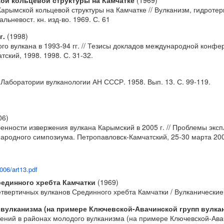
ой кольцевой структуры на Камчатке
(1969)
Карымской кольцевой структуры на Камчатке // Вулканизм, гидроте
ьневост. кн. изд-во. 1969. С. 61
г.
(1998)
го вулкана в 1993-94 гг. // Тезисы докладов международной конф
ский, 1998. 1998. С. 31-32.
Лаборатории вулканологии АН СССР. 1958. Вып. 13. С. 99-119.
06)
бенности извержения вулкана Карымский в 2005 г. // Проблемы экс
родного симпозиума. Петропавловск-Камчатский, 25-30 марта 2006
006/art13.pdf
единного хребта Камчатки
(1969)
твертичных вулканов Срединного хребта Камчатки / Вулканические 
вулканизма (на примере Ключевской-Авачинской групп вулка
ений в районах молодого вулканизма (на примере Ключевской-Авач